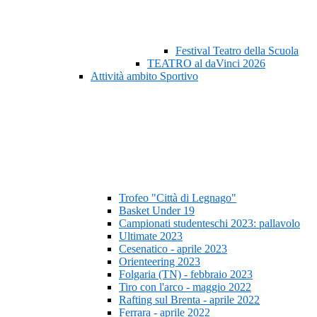
Festival Teatro della Scuola
TEATRO al daVinci 2026
Attività ambito Sportivo
Trofeo "Città di Legnago"
Basket Under 19
Campionati studenteschi 2023: pallavolo
Ultimate 2023
Cesenatico - aprile 2023
Orienteering 2023
Folgaria (TN) - febbraio 2023
Tiro con l'arco - maggio 2022
Rafting sul Brenta - aprile 2022
Ferrara - aprile 2022