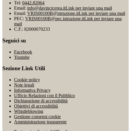
Tel:
0442.82064
Email:
info@davincicerea.it
Link per inviare una mail
Email:
VRIS00100B@istruzione.it
Link per inviare una mail
PEC:
VRIS00100B@pec.istruzione.it
Link per inviare una
mail
C.F.: 82000070233
Seguici su
Facebook
Youtube
Sezione Link Utili
Cookie policy
Note legali
Informativa Privacy
Ufficio Relazioni con il Pubblico
Dichiarazione di accessibilità
Obiettivi di accessibilità
Whistleblowing
Gestione consensi cookie
Amministrazione trasparente