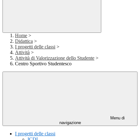
Home
>
Didattica
>
I progetti delle classi
>
Attività
>
Attività di Valorizzazione dello Studente
>
Centro Sportivo Studentesco
Menu di
navigazione
I progetti delle classi
ICDL