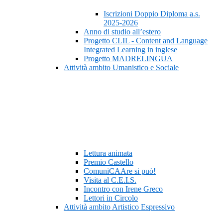
Iscrizioni Doppio Diploma a.s.
2025-2026
Anno di studio all’estero
Progetto CLIL - Content and Language
Integrated Learning in inglese
Progetto MADRELINGUA
Attività ambito Umanistico e Sociale
Lettura animata
Premio Castello
ComuniCAAre si può!
Visita al C.E.I.S.
Incontro con Irene Greco
Lettori in Circolo
Attività ambito Artistico Espressivo