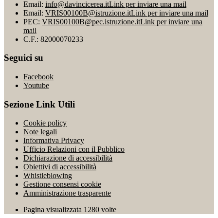
Email:
info@davincicerea.it
Link per inviare una mail
Email:
VRIS00100B@istruzione.it
Link per inviare una mail
PEC:
VRIS00100B@pec.istruzione.it
Link per inviare una
mail
C.F.: 82000070233
Seguici su
Facebook
Youtube
Sezione Link Utili
Cookie policy
Note legali
Informativa Privacy
Ufficio Relazioni con il Pubblico
Dichiarazione di accessibilità
Obiettivi di accessibilità
Whistleblowing
Gestione consensi cookie
Amministrazione trasparente
Pagina visualizzata
1280
volte