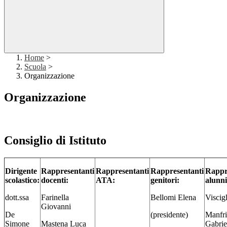
Home
>
Scuola
>
Organizzazione
Organizzazione
Consiglio di Istituto
Dirigente
Rappresentanti
Rappresentanti
Rappresentanti
Rappr
scolastico:
docenti:
ATA:
genitori:
alunni
dott.ssa
Farinella
Bellomi Elena
Viscig
Giovanni
De
(presidente)
Manfr
Simone
Mastena Luca
Gabrie