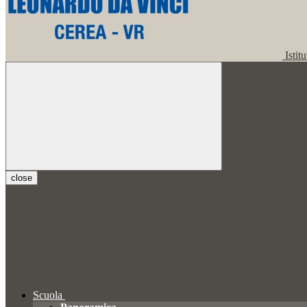
Istit
close
Scuola