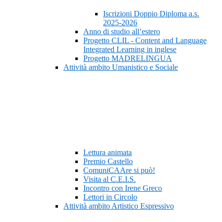
Iscrizioni Doppio Diploma a.s.
2025-2026
Anno di studio all’estero
Progetto CLIL - Content and Language
Integrated Learning in inglese
Progetto MADRELINGUA
Attività ambito Umanistico e Sociale
Lettura animata
Premio Castello
ComuniCAAre si può!
Visita al C.E.I.S.
Incontro con Irene Greco
Lettori in Circolo
Attività ambito Artistico Espressivo