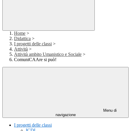
Home
>
Didattica
>
I progetti delle classi
>
Attività
>
Attività ambito Umanistico e Sociale
>
ComuniCAAre si può!
Menu di
navigazione
I progetti delle classi
ICDL