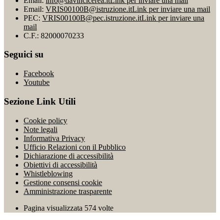
Email:
info@davincicerea.it
Link per inviare una mail
Email:
VRIS00100B@istruzione.it
Link per inviare una mail
PEC:
VRIS00100B@pec.istruzione.it
Link per inviare una
mail
C.F.: 82000070233
Seguici su
Facebook
Youtube
Sezione Link Utili
Cookie policy
Note legali
Informativa Privacy
Ufficio Relazioni con il Pubblico
Dichiarazione di accessibilità
Obiettivi di accessibilità
Whistleblowing
Gestione consensi cookie
Amministrazione trasparente
Pagina visualizzata
574
volte