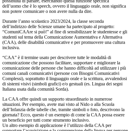
possibilità di parlare, esercitando quella funzione specifica
dell’uomo che è lo speech, ovvero il linguaggio orale, non significa
non potere comunicare o non avere nulla da dire.
Durante l’anno scolastico 2023/2024, la classe seconda
dell’indirizzo delle Scienze umane ha partecipato al progetto:
“ComuniCAAre si può!” al fine di sensibilizzare le studentesse e gli
studenti sul tema della Comunicazione Aumentativa e Alternativa
(CAA), delle disabilità comunicative e per promuovere una cultura
inclusiva.
“CAA” è il termine usato per descrivere tutte le modalità di
comunicazione che possono facilitare, supportare e migliorare la
comunicazione delle persone che hanno difficoltà ad utilizzare i più
comuni canali comunicativi (persone con Bisogni Comunicativi
Complessi), soprattutto il linguaggio orale e la scrittura, avvalendosi
di sistemi visivi (simboli grafici) e/o gestuali (es. Lingua dei segni
Italiana usata dalla comunità Sorda).
La CAA offre quindi un supporto straordinario in numerose
situazioni. Per esempio, avete mai visto al Nido o alla Scuola
dell’Infanzia delle tabelle che, tramite simboli o foto, descrivono la
giornata? Ecco, questo è un esempio di come la CAA possa essere
un beneficio per tutti come strumento inclusivo.
Un altro esempio di applicazione è l’utilizzo della CAA per
supportare l’acquisizione e la comprensione della lingua per persone