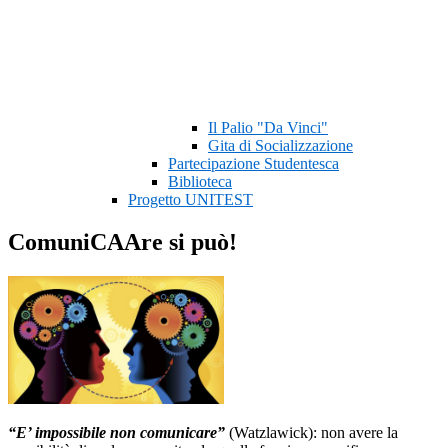
Il Palio "Da Vinci"
Gita di Socializzazione
Partecipazione Studentesca
Biblioteca
Progetto UNITEST
ComuniCAAre si può!
“E’ impossibile non comunicare”
(Watzlawick): non avere la