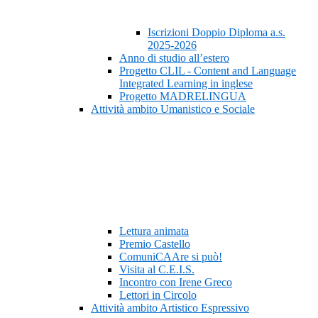
Iscrizioni Doppio Diploma a.s.
2025-2026
Anno di studio all’estero
Progetto CLIL - Content and Language
Integrated Learning in inglese
Progetto MADRELINGUA
Attività ambito Umanistico e Sociale
Lettura animata
Premio Castello
ComuniCAAre si può!
Visita al C.E.I.S.
Incontro con Irene Greco
Lettori in Circolo
Attività ambito Artistico Espressivo