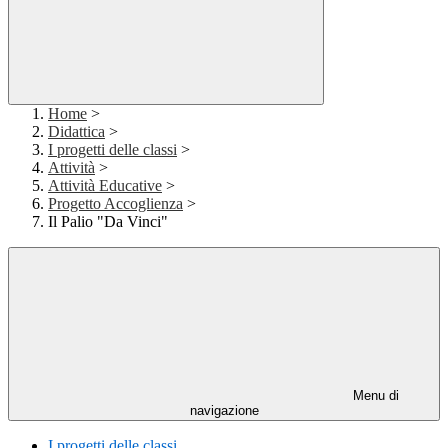
Home
>
Didattica
>
I progetti delle classi
>
Attività
>
Attività Educative
>
Progetto Accoglienza
>
Il Palio "Da Vinci"
Menu di
navigazione
I progetti delle classi