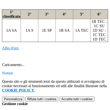
1°
2°
3°
4°
5°
6°
classificata
1B TEC -
1C SU
1A SA
1A S
1E SP
1B SA
1A TEC
1D SU -
1C TEC
1D TEC
Albo d'oro
Caricamento...
Notizie
Questo sito o gli strumenti terzi da questo utilizzati si avvalgono di
cookie necessari al funzionamento ed utili alle finalità illustrate nella
COOKIE POLICY
.
Personalizza
Rifiuta tutti
i cookies
Accetta tutti
i cookies
Gestione cookie