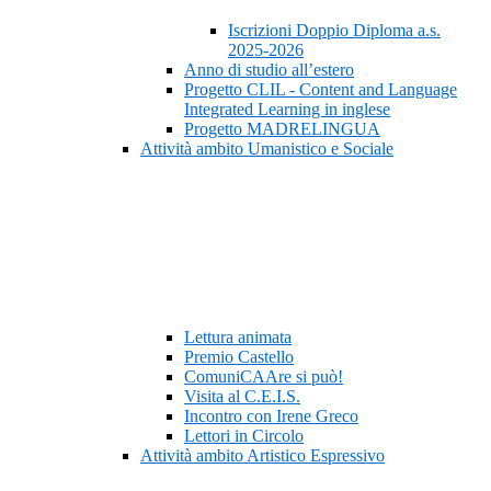
Iscrizioni Doppio Diploma a.s.
2025-2026
Anno di studio all’estero
Progetto CLIL - Content and Language
Integrated Learning in inglese
Progetto MADRELINGUA
Attività ambito Umanistico e Sociale
Lettura animata
Premio Castello
ComuniCAAre si può!
Visita al C.E.I.S.
Incontro con Irene Greco
Lettori in Circolo
Attività ambito Artistico Espressivo