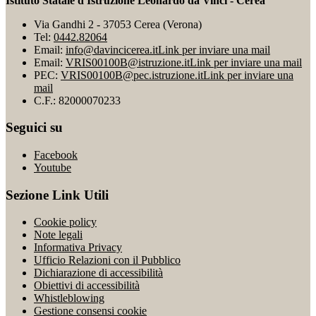
Istituto Statale d'Istruzione Leonardo da Vinci - Cerea
Via Gandhi 2 - 37053 Cerea (Verona)
Tel:
0442.82064
Email:
info@davincicerea.it
Link per inviare una mail
Email:
VRIS00100B@istruzione.it
Link per inviare una mail
PEC:
VRIS00100B@pec.istruzione.it
Link per inviare una
mail
C.F.: 82000070233
Seguici su
Facebook
Youtube
Sezione Link Utili
Cookie policy
Note legali
Informativa Privacy
Ufficio Relazioni con il Pubblico
Dichiarazione di accessibilità
Obiettivi di accessibilità
Whistleblowing
Gestione consensi cookie