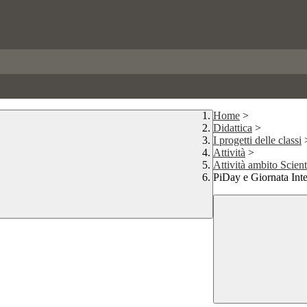
Home
>
Didattica
>
I progetti delle classi
Attività
>
Attività ambito Scient
PiDay e Giornata Int