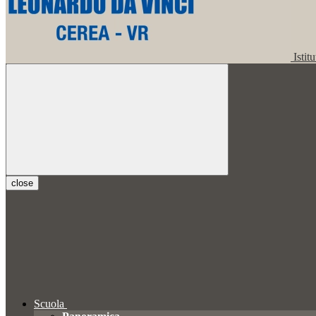
Istit
close
Scuola