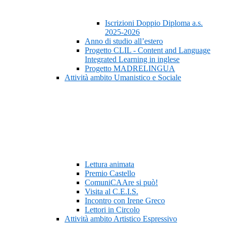
Iscrizioni Doppio Diploma a.s.
2025-2026
Anno di studio all’estero
Progetto CLIL - Content and Language
Integrated Learning in inglese
Progetto MADRELINGUA
Attività ambito Umanistico e Sociale
Lettura animata
Premio Castello
ComuniCAAre si può!
Visita al C.E.I.S.
Incontro con Irene Greco
Lettori in Circolo
Attività ambito Artistico Espressivo