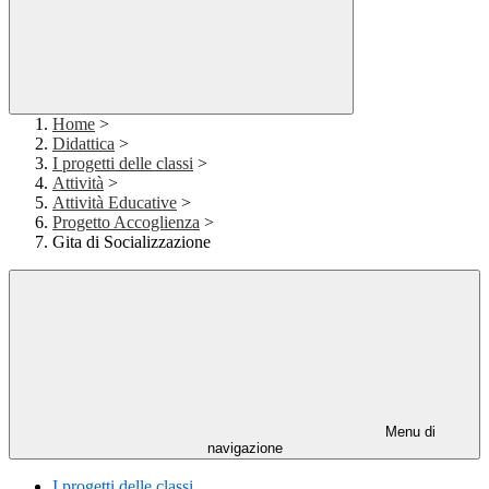
Home
>
Didattica
>
I progetti delle classi
>
Attività
>
Attività Educative
>
Progetto Accoglienza
>
Gita di Socializzazione
Menu di
navigazione
I progetti delle classi