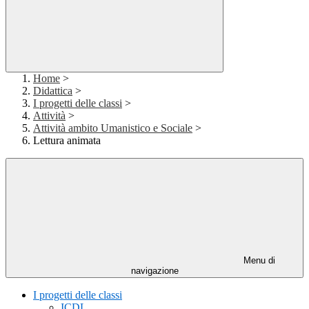
Home
>
Didattica
>
I progetti delle classi
>
Attività
>
Attività ambito Umanistico e Sociale
>
Lettura animata
Menu di
navigazione
I progetti delle classi
ICDL