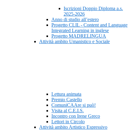
Iscrizioni Doppio Diploma a.s.
2025-2026
Anno di studio all’estero
Progetto CLIL - Content and Language
Integrated Learning in inglese
Progetto MADRELINGUA
Attività ambito Umanistico e Sociale
Lettura animata
Premio Castello
ComuniCAAre si può!
Visita al C.E.I.S.
Incontro con Irene Greco
Lettori in Circolo
Attività ambito Artistico Espressivo