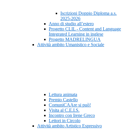
Iscrizioni Doppio Diploma a.s.
2025-2026
Anno di studio all’estero
Progetto CLIL - Content and Language
Integrated Learning in inglese
Progetto MADRELINGUA
Attività ambito Umanistico e Sociale
Lettura animata
Premio Castello
ComuniCAAre si può!
Visita al C.E.I.S.
Incontro con Irene Greco
Lettori in Circolo
Attività ambito Artistico Espressivo