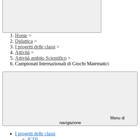
Home
>
Didattica
>
I progetti delle classi
>
Attività
>
Attività ambito Scientifico
>
Campionati Internazionali di Giochi Matematici
Menu di
navigazione
I progetti delle classi
ICDL