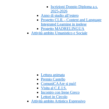
Iscrizioni Doppio Diploma a.s.
2025-2026
Anno di studio all’estero
Progetto CLIL - Content and Language
Integrated Learning in inglese
Progetto MADRELINGUA
Attività ambito Umanistico e Sociale
Lettura animata
Premio Castello
ComuniCAAre si può!
Visita al C.E.I.S.
Incontro con Irene Greco
Lettori in Circolo
Attività ambito Artistico Espressivo