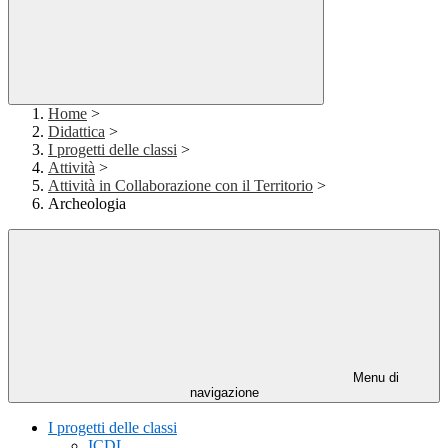
Home
>
Didattica
>
I progetti delle classi
>
Attività
>
Attività in Collaborazione con il Territorio
>
Archeologia
Menu di
navigazione
I progetti delle classi
ICDL