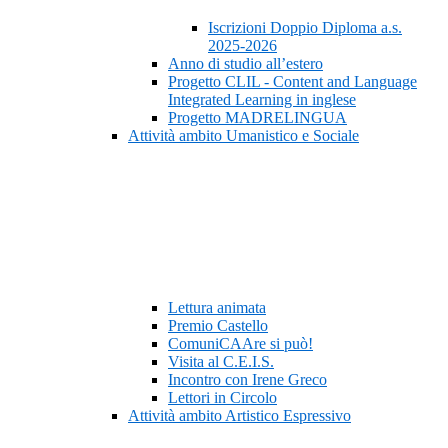
Iscrizioni Doppio Diploma a.s.
2025-2026
Anno di studio all’estero
Progetto CLIL - Content and Language
Integrated Learning in inglese
Progetto MADRELINGUA
Attività ambito Umanistico e Sociale
Lettura animata
Premio Castello
ComuniCAAre si può!
Visita al C.E.I.S.
Incontro con Irene Greco
Lettori in Circolo
Attività ambito Artistico Espressivo