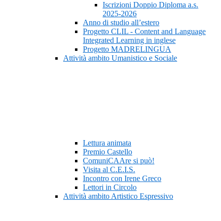
Iscrizioni Doppio Diploma a.s.
2025-2026
Anno di studio all’estero
Progetto CLIL - Content and Language
Integrated Learning in inglese
Progetto MADRELINGUA
Attività ambito Umanistico e Sociale
Lettura animata
Premio Castello
ComuniCAAre si può!
Visita al C.E.I.S.
Incontro con Irene Greco
Lettori in Circolo
Attività ambito Artistico Espressivo