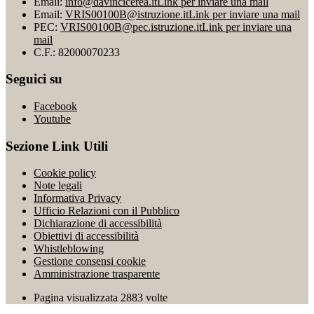
Email:
info@davincicerea.it
Link per inviare una mail
Email:
VRIS00100B@istruzione.it
Link per inviare una mail
PEC:
VRIS00100B@pec.istruzione.it
Link per inviare una
mail
C.F.: 82000070233
Seguici su
Facebook
Youtube
Sezione Link Utili
Cookie policy
Note legali
Informativa Privacy
Ufficio Relazioni con il Pubblico
Dichiarazione di accessibilità
Obiettivi di accessibilità
Whistleblowing
Gestione consensi cookie
Amministrazione trasparente
Pagina visualizzata
2883
volte