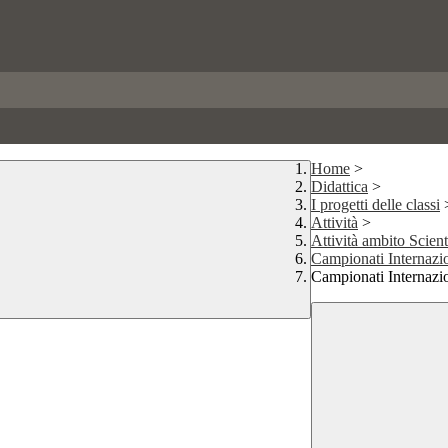
Home
>
Didattica
>
I progetti delle classi
Attività
>
Attività ambito Scient
Campionati Internazio
Campionati Internazi