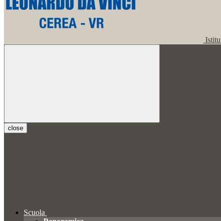
Istit
close
Scuola