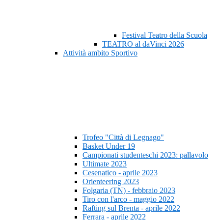
Festival Teatro della Scuola
TEATRO al daVinci 2026
Attività ambito Sportivo
Trofeo "Città di Legnago"
Basket Under 19
Campionati studenteschi 2023: pallavolo
Ultimate 2023
Cesenatico - aprile 2023
Orienteering 2023
Folgaria (TN) - febbraio 2023
Tiro con l'arco - maggio 2022
Rafting sul Brenta - aprile 2022
Ferrara - aprile 2022