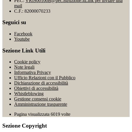
PEC:
VRIS00100B@pec.istruzione.it
Link per inviare una
mail
C.F.: 82000070233
Seguici su
Facebook
Youtube
Sezione Link Utili
Cookie policy
Note legali
Informativa Privacy
Ufficio Relazioni con il Pubblico
Dichiarazione di accessibilità
Obiettivi di accessibilità
Whistleblowing
Gestione consensi cookie
Amministrazione trasparente
Pagina visualizzata
6019
volte
Sezione Copyright