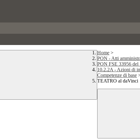
Home
>
PON - Atti amministra
PON FSE 33956 del 18
10.2.2A - Azioni di i
Competenze di base
TEATRO al daVinci