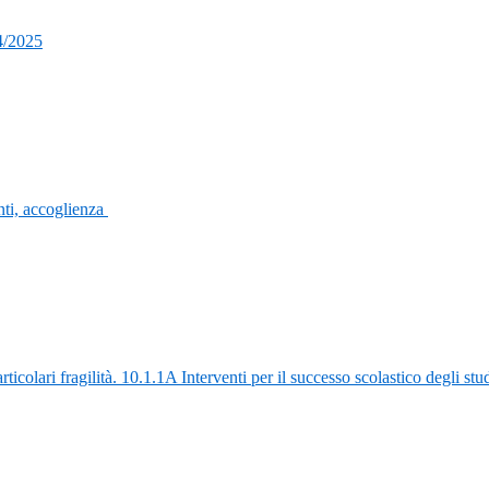
4/2025
ti, accoglienza
rticolari fragilità. 10.1.1A Interventi per il successo scolastico degli st