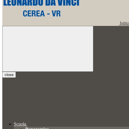
Istit
close
Scuola