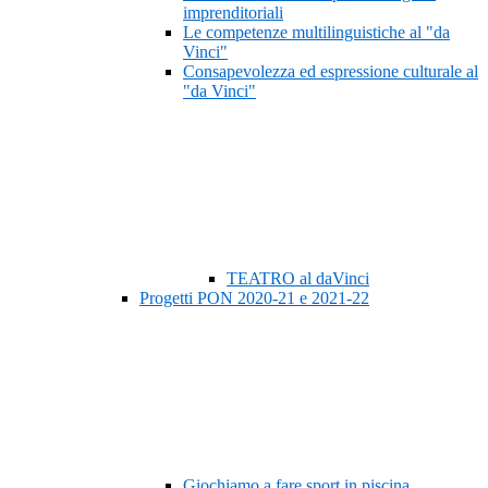
imprenditoriali
Le competenze multilinguistiche al "da
Vinci"
Consapevolezza ed espressione culturale al
"da Vinci"
TEATRO al daVinci
Progetti PON 2020-21 e 2021-22
Giochiamo a fare sport in piscina