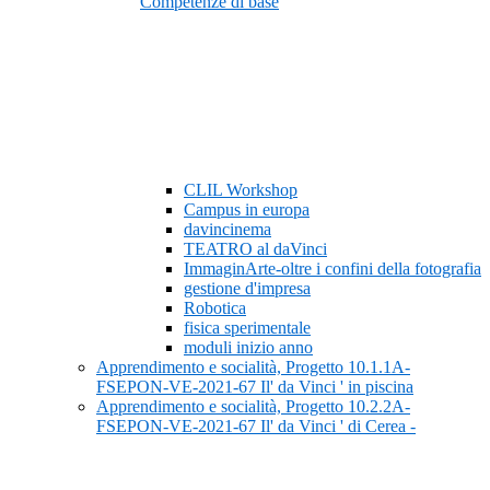
Competenze di base
CLIL Workshop
Campus in europa
davincinema
TEATRO al daVinci
ImmaginArte-oltre i confini della fotografia
gestione d'impresa
Robotica
fisica sperimentale
moduli inizio anno
Apprendimento e socialità, Progetto 10.1.1A-
FSEPON-VE-2021-67 Il' da Vinci ' in piscina
Apprendimento e socialità, Progetto 10.2.2A-
FSEPON-VE-2021-67 Il' da Vinci ' di Cerea -