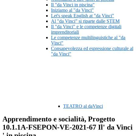
Il "da Vinci in piscina"
Iniziamo al "da Vinci"
Let's speak English at "da Vinci"
Al "da Vinci” si riparte dalle STEM
Il "da Vinci" e le competenze digitali
imprenditoriali
Le competenze multilinguistiche al "da
Vinci"
Consapevolezza ed espressione culturale al
"da Vinci"
TEATRO al daVinci
Apprendimento e socialità, Progetto
10.1.1A-FSEPON-VE-2021-67 Il' da Vinci
' in piscina