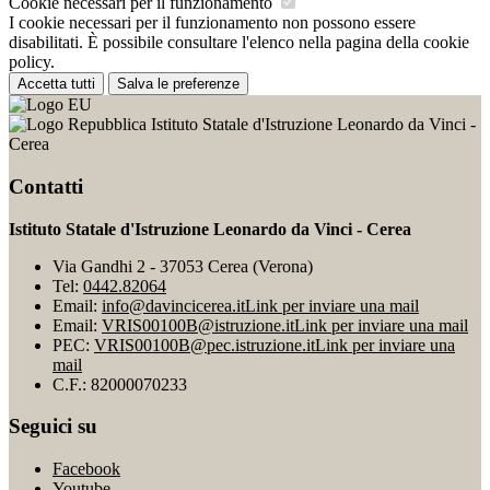
Cookie necessari per il funzionamento
I cookie necessari per il funzionamento non possono essere
disabilitati. È possibile consultare l'elenco nella pagina della cookie
policy.
Accetta tutti
Salva le preferenze
Istituto Statale d'Istruzione Leonardo da Vinci -
Cerea
Contatti
Istituto Statale d'Istruzione Leonardo da Vinci - Cerea
Via Gandhi 2 - 37053 Cerea (Verona)
Tel:
0442.82064
Email:
info@davincicerea.it
Link per inviare una mail
Email:
VRIS00100B@istruzione.it
Link per inviare una mail
PEC:
VRIS00100B@pec.istruzione.it
Link per inviare una
mail
C.F.: 82000070233
Seguici su
Facebook
Youtube