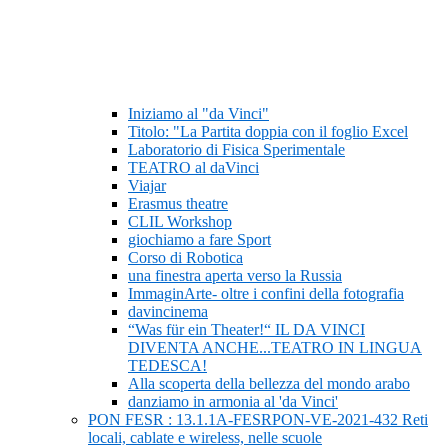
Iniziamo al "da Vinci"
Titolo: "La Partita doppia con il foglio Excel
Laboratorio di Fisica Sperimentale
TEATRO al daVinci
Viajar
Erasmus theatre
CLIL Workshop
giochiamo a fare Sport
Corso di Robotica
una finestra aperta verso la Russia
ImmaginArte- oltre i confini della fotografia
davincinema
“Was für ein Theater!“ IL DA VINCI
DIVENTA ANCHE...TEATRO IN LINGUA
TEDESCA!
Alla scoperta della bellezza del mondo arabo
danziamo in armonia al 'da Vinci'
PON FESR : 13.1.1A-FESRPON-VE-2021-432 Reti
locali, cablate e wireless, nelle scuole