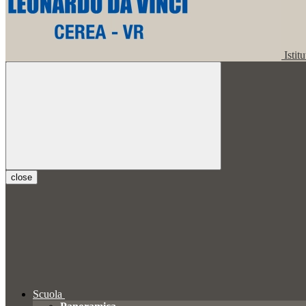
Istit
close
Scuola