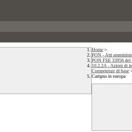
Home
>
PON - Atti amministra
PON FSE 33956 del 18
10.2.2A - Azioni di i
Competenze di base
Campus in europa