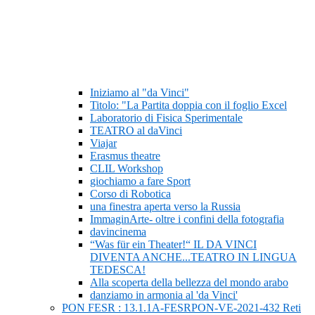
Iniziamo al "da Vinci"
Titolo: "La Partita doppia con il foglio Excel
Laboratorio di Fisica Sperimentale
TEATRO al daVinci
Viajar
Erasmus theatre
CLIL Workshop
giochiamo a fare Sport
Corso di Robotica
una finestra aperta verso la Russia
ImmaginArte- oltre i confini della fotografia
davincinema
“Was für ein Theater!“ IL DA VINCI
DIVENTA ANCHE...TEATRO IN LINGUA
TEDESCA!
Alla scoperta della bellezza del mondo arabo
danziamo in armonia al 'da Vinci'
PON FESR : 13.1.1A-FESRPON-VE-2021-432 Reti