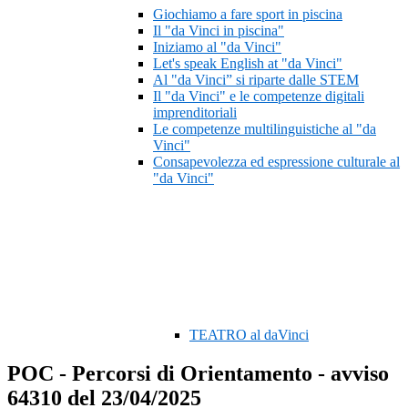
Giochiamo a fare sport in piscina
Il "da Vinci in piscina"
Iniziamo al "da Vinci"
Let's speak English at "da Vinci"
Al "da Vinci” si riparte dalle STEM
Il "da Vinci" e le competenze digitali
imprenditoriali
Le competenze multilinguistiche al "da
Vinci"
Consapevolezza ed espressione culturale al
"da Vinci"
TEATRO al daVinci
POC - Percorsi di Orientamento - avviso
64310 del 23/04/2025