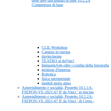
delle aree disciplinari di base 10.2.2A
Competenze di base
CLIL Workshop
Campus in europa
davincinema
TEATRO al daVinci
ImmaginArte-oltre i confini della fotografia
gestione d'impresa
Robotica
fisica sperimentale
moduli inizio anno
Apprendimento e socialità, Progetto 10.1.1A-
FSEPON-VE-2021-67 Il' da Vinci ' in piscina
Apprendimento e socialità, Progetto 10.2.2A-
FSEPON-VE-2021-67 Il' da Vinci ' di Cerea -