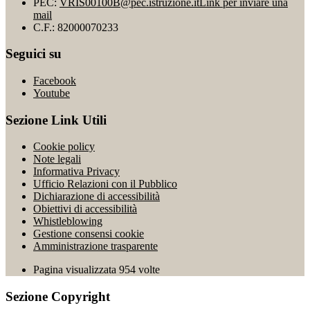
PEC:
VRIS00100B@pec.istruzione.it
Link per inviare una
mail
C.F.: 82000070233
Seguici su
Facebook
Youtube
Sezione Link Utili
Cookie policy
Note legali
Informativa Privacy
Ufficio Relazioni con il Pubblico
Dichiarazione di accessibilità
Obiettivi di accessibilità
Whistleblowing
Gestione consensi cookie
Amministrazione trasparente
Pagina visualizzata
954
volte
Sezione Copyright