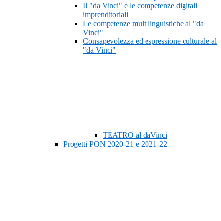
Il "da Vinci" e le competenze digitali
imprenditoriali
Le competenze multilinguistiche al "da
Vinci"
Consapevolezza ed espressione culturale al
"da Vinci"
TEATRO al daVinci
Progetti PON 2020-21 e 2021-22