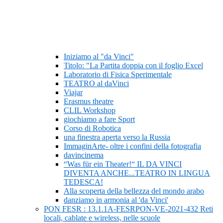
Iniziamo al "da Vinci"
Titolo: "La Partita doppia con il foglio Excel
Laboratorio di Fisica Sperimentale
TEATRO al daVinci
Viajar
Erasmus theatre
CLIL Workshop
giochiamo a fare Sport
Corso di Robotica
una finestra aperta verso la Russia
ImmaginArte- oltre i confini della fotografia
davincinema
“Was für ein Theater!“ IL DA VINCI
DIVENTA ANCHE...TEATRO IN LINGUA
TEDESCA!
Alla scoperta della bellezza del mondo arabo
danziamo in armonia al 'da Vinci'
PON FESR : 13.1.1A-FESRPON-VE-2021-432 Reti
locali, cablate e wireless, nelle scuole