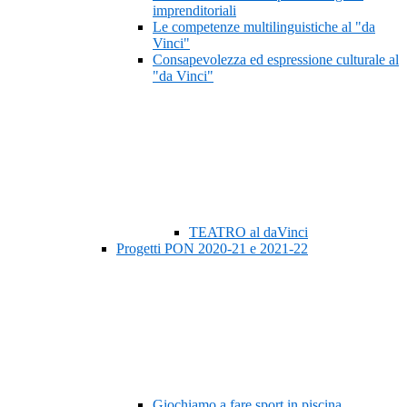
imprenditoriali
Le competenze multilinguistiche al "da
Vinci"
Consapevolezza ed espressione culturale al
"da Vinci"
TEATRO al daVinci
Progetti PON 2020-21 e 2021-22
Giochiamo a fare sport in piscina