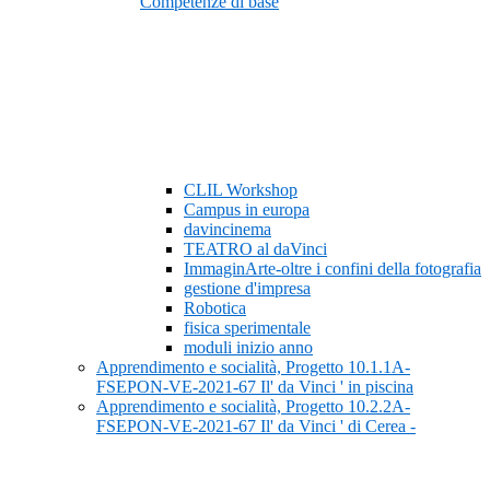
Competenze di base
CLIL Workshop
Campus in europa
davincinema
TEATRO al daVinci
ImmaginArte-oltre i confini della fotografia
gestione d'impresa
Robotica
fisica sperimentale
moduli inizio anno
Apprendimento e socialità, Progetto 10.1.1A-
FSEPON-VE-2021-67 Il' da Vinci ' in piscina
Apprendimento e socialità, Progetto 10.2.2A-
FSEPON-VE-2021-67 Il' da Vinci ' di Cerea -