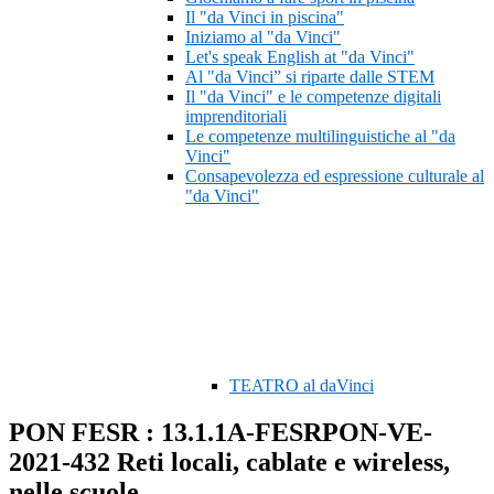
Il "da Vinci in piscina"
Iniziamo al "da Vinci"
Let's speak English at "da Vinci"
Al "da Vinci” si riparte dalle STEM
Il "da Vinci" e le competenze digitali
imprenditoriali
Le competenze multilinguistiche al "da
Vinci"
Consapevolezza ed espressione culturale al
"da Vinci"
TEATRO al daVinci
PON FESR : 13.1.1A-FESRPON-VE-
2021-432 Reti locali, cablate e wireless,
nelle scuole