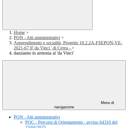
Home
>
PON - Atti amministrativi
>
Apprendimento e socialità, Progetto 10.2.2A-FSEPON-VE-
2021-67 Il' da Vinci ' di Cerea -
>
danziamo in armonia al 'da Vinci'
Menu di
navigazione
PON - Atti amministrativi
POC - Percorsi di Orientamento - avviso 64310 del
23/04/2025