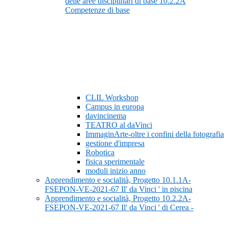
delle aree disciplinari di base 10.2.2A
Competenze di base
CLIL Workshop
Campus in europa
davincinema
TEATRO al daVinci
ImmaginArte-oltre i confini della fotografia
gestione d'impresa
Robotica
fisica sperimentale
moduli inizio anno
Apprendimento e socialità, Progetto 10.1.1A-
FSEPON-VE-2021-67 Il' da Vinci ' in piscina
Apprendimento e socialità, Progetto 10.2.2A-
FSEPON-VE-2021-67 Il' da Vinci ' di Cerea -