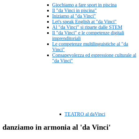
Giochiamo a fare sport in piscina
Il "da Vinci in piscina"
Iniziamo al "da Vinci"
Let's speak English at "da Vinci"
Al "da Vinci” si riparte dalle STEM
Il "da Vinci" e le competenze digitali
imprenditoriali
Le competenze multilinguistiche al "da
Vinci"
Consapevolezza ed espressione culturale al
"da Vinci"
TEATRO al daVinci
danziamo in armonia al 'da Vinci'