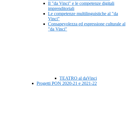
Il "da Vinci" e le competenze digitali
imprenditoriali
Le competenze multilinguistiche al "da
Vinci"
Consapevolezza ed espressione culturale al
"da Vinci"
TEATRO al daVinci
Progetti PON 2020-21 e 2021-22