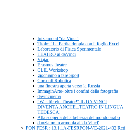
Iniziamo al "da Vinci"
Titolo: "La Partita doppia con il foglio Excel
Laboratorio di Fisica Sperimentale
TEATRO al daVinci
Viajar
Erasmus theatre
CLIL Workshop
giochiamo a fare Sport
Corso di Robotica
una finestra aperta verso la Russia
ImmaginArte- oltre i confini della fotografia
davincinema
“Was für ein Theater!“ IL DA VINCI
DIVENTA ANCHE...TEATRO IN LINGUA
TEDESCA!
Alla scoperta della bellezza del mondo arabo
danziamo in armonia al 'da Vinci'
PON FESR : 13.1.1A-FESRPON-VE-2021-432 Reti