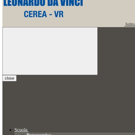
Istit
close
Scuola