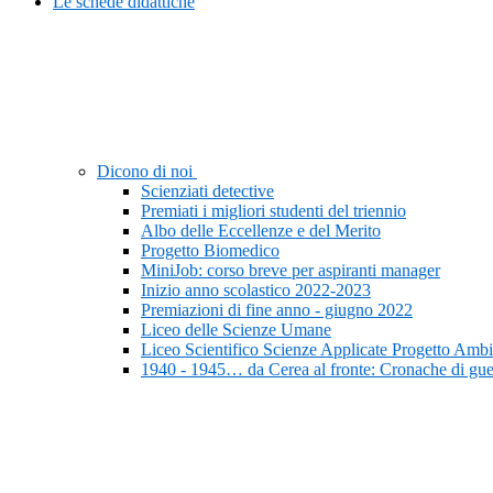
Le schede didattiche
Dicono di noi
Scienziati detective
Premiati i migliori studenti del triennio
Albo delle Eccellenze e del Merito
Progetto Biomedico
MiniJob: corso breve per aspiranti manager
Inizio anno scolastico 2022-2023
Premiazioni di fine anno - giugno 2022
Liceo delle Scienze Umane
Liceo Scientifico Scienze Applicate Progetto Ambi
1940 - 1945… da Cerea al fronte: Cronache di gue