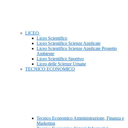
LICEO
Liceo Scientifico
Liceo Scientifico Scienze Applicate
Liceo Scientifico Scienze Applicate Progetto
Ambiente
Liceo Scientifico Sportivo
Liceo delle Scienze Umane
TECNICO ECONOMICO
Tecnico Economico Amministrazione, Finanza e
Marketing