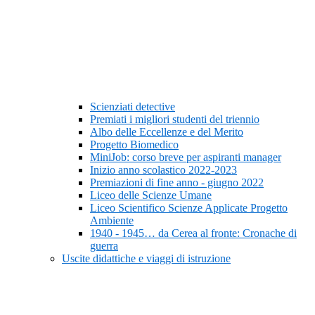
Scienziati detective
Premiati i migliori studenti del triennio
Albo delle Eccellenze e del Merito
Progetto Biomedico
MiniJob: corso breve per aspiranti manager
Inizio anno scolastico 2022-2023
Premiazioni di fine anno - giugno 2022
Liceo delle Scienze Umane
Liceo Scientifico Scienze Applicate Progetto
Ambiente
1940 - 1945… da Cerea al fronte: Cronache di
guerra
Uscite didattiche e viaggi di istruzione