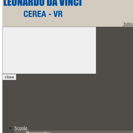
Istit
close
Scuola