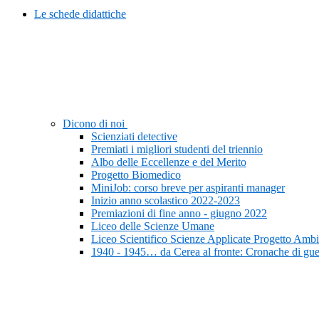
Le schede didattiche
Dicono di noi
Scienziati detective
Premiati i migliori studenti del triennio
Albo delle Eccellenze e del Merito
Progetto Biomedico
MiniJob: corso breve per aspiranti manager
Inizio anno scolastico 2022-2023
Premiazioni di fine anno - giugno 2022
Liceo delle Scienze Umane
Liceo Scientifico Scienze Applicate Progetto Ambi
1940 - 1945… da Cerea al fronte: Cronache di gue