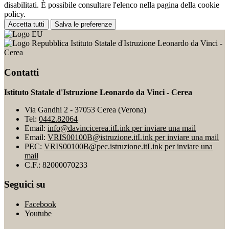
disabilitati. È possibile consultare l'elenco nella pagina della cookie
policy.
Accetta tutti
Salva le preferenze
Istituto Statale d'Istruzione Leonardo da Vinci -
Cerea
Contatti
Istituto Statale d'Istruzione Leonardo da Vinci - Cerea
Via Gandhi 2 - 37053 Cerea (Verona)
Tel:
0442.82064
Email:
info@davincicerea.it
Link per inviare una mail
Email:
VRIS00100B@istruzione.it
Link per inviare una mail
PEC:
VRIS00100B@pec.istruzione.it
Link per inviare una
mail
C.F.: 82000070233
Seguici su
Facebook
Youtube