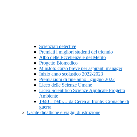
Scienziati detective
Premiati i migliori studenti del triennio
Albo delle Eccellenze e del Merito
Progetto Biomedico
MiniJob: corso breve per aspiranti manager
Inizio anno scolastico 2022-2023
Premiazioni di fine anno - giugno 2022
Liceo delle Scienze Umane
Liceo Scientifico Scienze Applicate Progetto
Ambiente
1940 - 1945… da Cerea al fronte: Cronache di
guerra
Uscite didattiche e viaggi di istruzione