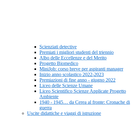
Scienziati detective
Premiati i migliori studenti del triennio
Albo delle Eccellenze e del Merito
Progetto Biomedico
MiniJob: corso breve per aspiranti manager
Inizio anno scolastico 2022-2023
Premiazioni di fine anno - giugno 2022
Liceo delle Scienze Umane
Liceo Scientifico Scienze Applicate Progetto
Ambiente
1940 - 1945… da Cerea al fronte: Cronache di
guerra
Uscite didattiche e viaggi di istruzione