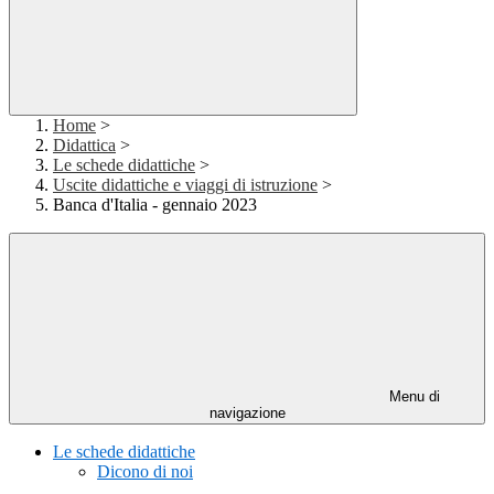
Home
>
Didattica
>
Le schede didattiche
>
Uscite didattiche e viaggi di istruzione
>
Banca d'Italia - gennaio 2023
Menu di
navigazione
Le schede didattiche
Dicono di noi