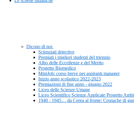
Le schede didattiche
Dicono di noi
Scienziati detective
Premiati i migliori studenti del triennio
Albo delle Eccellenze e del Merito
Progetto Biomedico
MiniJob: corso breve per aspiranti manager
Inizio anno scolastico 2022-2023
Premiazioni di fine anno - giugno 2022
Liceo delle Scienze Umane
Liceo Scientifico Scienze Applicate Progetto Ambi
1940 - 1945… da Cerea al fronte: Cronache di gue