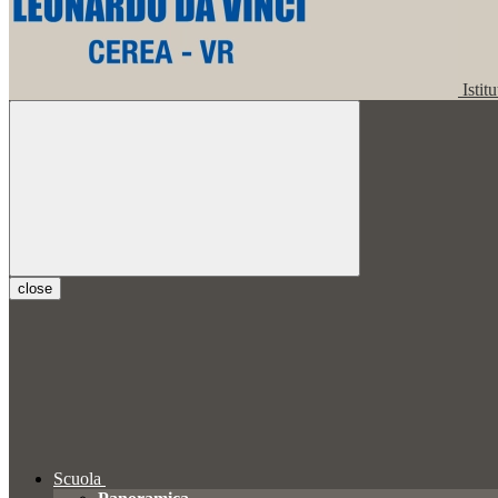
Istit
close
Scuola