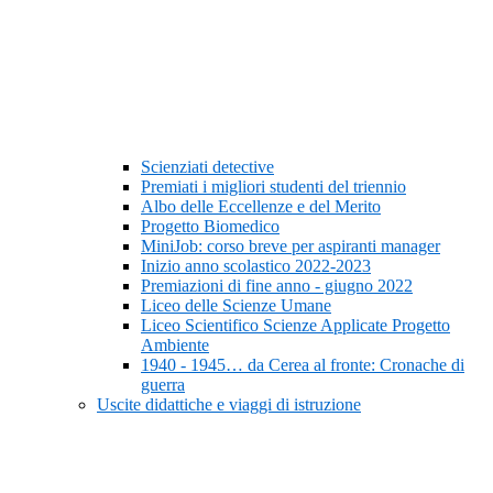
Scienziati detective
Premiati i migliori studenti del triennio
Albo delle Eccellenze e del Merito
Progetto Biomedico
MiniJob: corso breve per aspiranti manager
Inizio anno scolastico 2022-2023
Premiazioni di fine anno - giugno 2022
Liceo delle Scienze Umane
Liceo Scientifico Scienze Applicate Progetto
Ambiente
1940 - 1945… da Cerea al fronte: Cronache di
guerra
Uscite didattiche e viaggi di istruzione