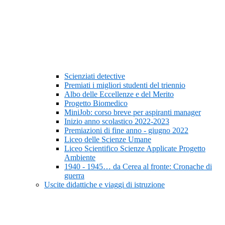
Scienziati detective
Premiati i migliori studenti del triennio
Albo delle Eccellenze e del Merito
Progetto Biomedico
MiniJob: corso breve per aspiranti manager
Inizio anno scolastico 2022-2023
Premiazioni di fine anno - giugno 2022
Liceo delle Scienze Umane
Liceo Scientifico Scienze Applicate Progetto
Ambiente
1940 - 1945… da Cerea al fronte: Cronache di
guerra
Uscite didattiche e viaggi di istruzione