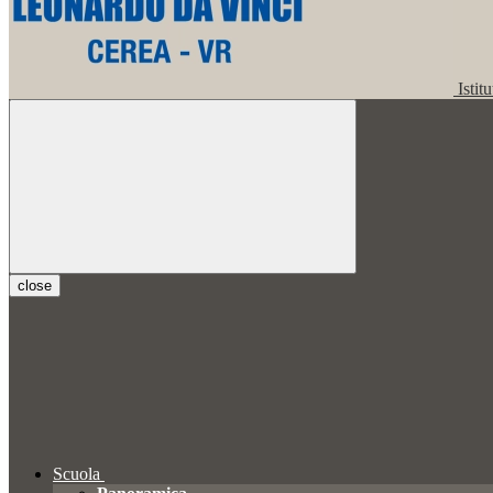
Istit
close
Scuola