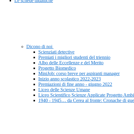
Le schede didattiche
Dicono di noi
Scienziati detective
Premiati i migliori studenti del triennio
Albo delle Eccellenze e del Merito
Progetto Biomedico
MiniJob: corso breve per aspiranti manager
Inizio anno scolastico 2022-2023
Premiazioni di fine anno - giugno 2022
Liceo delle Scienze Umane
Liceo Scientifico Scienze Applicate Progetto Ambi
1940 - 1945… da Cerea al fronte: Cronache di gue