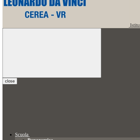
Istit
close
Scuola