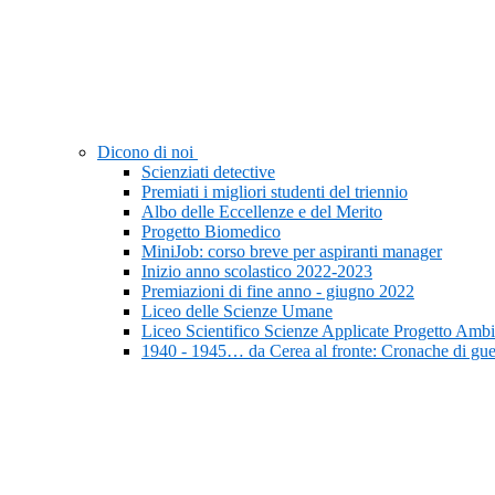
Dicono di noi
Scienziati detective
Premiati i migliori studenti del triennio
Albo delle Eccellenze e del Merito
Progetto Biomedico
MiniJob: corso breve per aspiranti manager
Inizio anno scolastico 2022-2023
Premiazioni di fine anno - giugno 2022
Liceo delle Scienze Umane
Liceo Scientifico Scienze Applicate Progetto Ambi
1940 - 1945… da Cerea al fronte: Cronache di gue