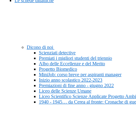
Le schede didattiche
Dicono di noi
Scienziati detective
Premiati i migliori studenti del triennio
Albo delle Eccellenze e del Merito
Progetto Biomedico
MiniJob: corso breve per aspiranti manager
Inizio anno scolastico 2022-2023
Premiazioni di fine anno - giugno 2022
Liceo delle Scienze Umane
Liceo Scientifico Scienze Applicate Progetto Ambi
1940 - 1945… da Cerea al fronte: Cronache di gue