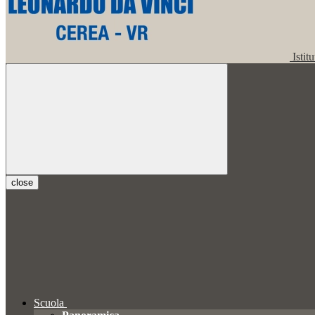
Istit
close
Scuola