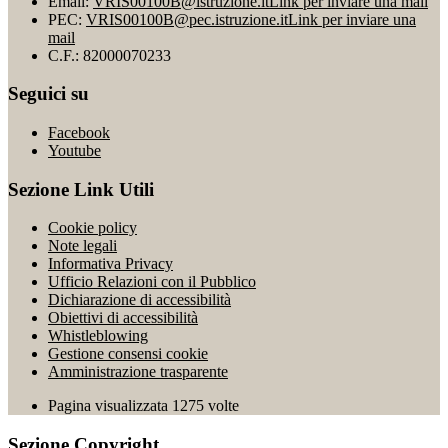
Email:
VRIS00100B@istruzione.it
Link per inviare una mail
PEC:
VRIS00100B@pec.istruzione.it
Link per inviare una
mail
C.F.: 82000070233
Seguici su
Facebook
Youtube
Sezione Link Utili
Cookie policy
Note legali
Informativa Privacy
Ufficio Relazioni con il Pubblico
Dichiarazione di accessibilità
Obiettivi di accessibilità
Whistleblowing
Gestione consensi cookie
Amministrazione trasparente
Pagina visualizzata
1275
volte
Sezione Copyright