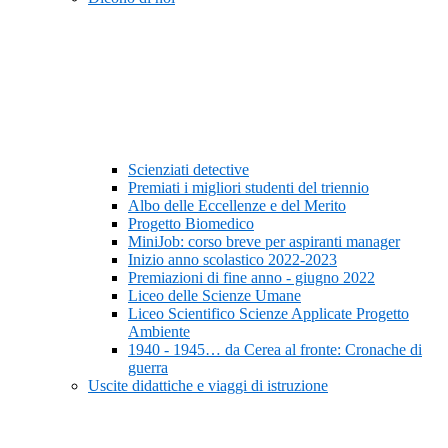
Scienziati detective
Premiati i migliori studenti del triennio
Albo delle Eccellenze e del Merito
Progetto Biomedico
MiniJob: corso breve per aspiranti manager
Inizio anno scolastico 2022-2023
Premiazioni di fine anno - giugno 2022
Liceo delle Scienze Umane
Liceo Scientifico Scienze Applicate Progetto
Ambiente
1940 - 1945… da Cerea al fronte: Cronache di
guerra
Uscite didattiche e viaggi di istruzione