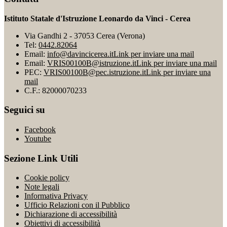
Istituto Statale d'Istruzione Leonardo da Vinci - Cerea
Via Gandhi 2 - 37053 Cerea (Verona)
Tel:
0442.82064
Email:
info@davincicerea.it
Link per inviare una mail
Email:
VRIS00100B@istruzione.it
Link per inviare una mail
PEC:
VRIS00100B@pec.istruzione.it
Link per inviare una
mail
C.F.: 82000070233
Seguici su
Facebook
Youtube
Sezione Link Utili
Cookie policy
Note legali
Informativa Privacy
Ufficio Relazioni con il Pubblico
Dichiarazione di accessibilità
Obiettivi di accessibilità