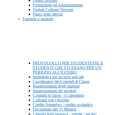
Orario Docenti
Formazione ed Aggiornamento
Verbali Collegio Docenti
Piano delle attività
Famiglie e studenti
PROTOCOLLO PER STUDENTESSE E
STUDENTI CHE STUDIANO PER UN
PERIODO ALL'ESTERO
modulistica per accesso agli atti
Coordinatori dei Consigli di Classe
Rappresentanti degli studenti
Rappresentanti dei genitori
Consigli di classe - il calendario
Colloqui con i docenti
Credito formativo - credito scolastico
Documento del 15 Maggio
Libretto web (assenza - entrate - uscite)