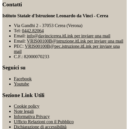
Contatti
Istituto Statale d'Istruzione Leonardo da Vinci - Cerea
Via Gandhi 2 - 37053 Cerea (Verona)
Tel:
0442.82064
Email:
info@davincicerea.it
Link per inviare una mail
Email:
VRIS00100B@istruzione.it
Link per inviare una mail
PEC:
VRIS00100B@pec.istruzione.it
Link per inviare una
mail
C.F.: 82000070233
Seguici su
Facebook
Youtube
Sezione Link Utili
Cookie policy
Note legali
Informativa Privacy
Ufficio Relazioni con il Pubblico
Dichiarazione di accessibilità