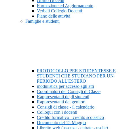
Orario Docenti
Formazione ed Aggiornamento
Verbali Collegio Docenti
Piano delle attività
Famiglie e studenti
PROTOCOLLO PER STUDENTESSE E
STUDENTI CHE STUDIANO PER UN
PERIODO ALL'ESTERO
modulistica per accesso agli atti
Coordinatori dei Consigli di Classe
Rappresentanti degli studenti
Rappresentanti dei genitori
Consigli di classe - il calendario
Colloqui con i docenti
Credito formativo - credito scolastico
Documento del 15 Maggio
Libretto web (assenza - entrate - uscite)