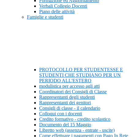
Formazione ed Aggiornamento
Verbali Collegio Docenti
Piano delle attività
Famiglie e studenti
PROTOCOLLO PER STUDENTESSE E
STUDENTI CHE STUDIANO PER UN
PERIODO ALL'ESTERO
modulistica per accesso agli atti
Coordinatori dei Consigli di Classe
Rappresentanti degli studenti
Rappresentanti dei genitori
Consigli di classe - il calendario
Colloqui con i docenti
Credito formativo - credito scolastico
Documento del 15 Maggio
Libretto web (assenza - entrate - uscite)
Come effettuare i pagamenti con Pago In Rete