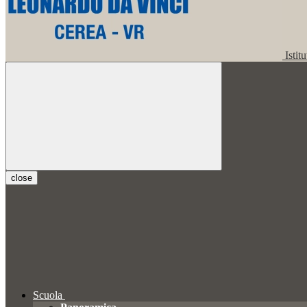
Istit
close
Scuola