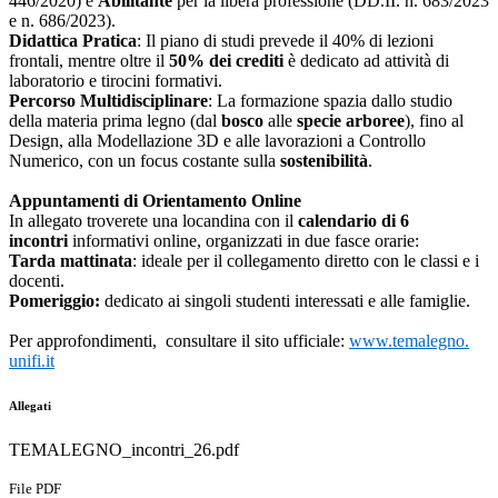
446/2020) e
Abilitante
per la libera professione (DD.II. n. 683/2023
e n. 686/2023).
Didattica Pratica
: Il piano di studi prevede il 40% di lezioni
frontali, mentre oltre il
50% dei crediti
è dedicato ad attività di
laboratorio e tirocini formativi.
Percorso Multidisciplinare
: La formazione spazia dallo studio
della materia prima legno (dal
bosco
alle
specie arboree
), fino al
Design, alla Modellazione 3D e alle lavorazioni a Controllo
Numerico, con un focus costante sulla
sostenibilità
.
Appuntamenti di Orientamento Online
In allegato troverete una locandina con il
calendario di 6
incontri
informativi online, organizzati in due fasce orarie:
Tarda mattinata
: ideale per il collegamento diretto con le classi e i
docenti.
Pomeriggio:
dedicato ai singoli studenti interessati e alle famiglie.
Per approfondimenti, consultare il sito ufficiale:
www.temalegno.
unifi.it
Allegati
TEMALEGNO_incontri_26.pdf
File PDF