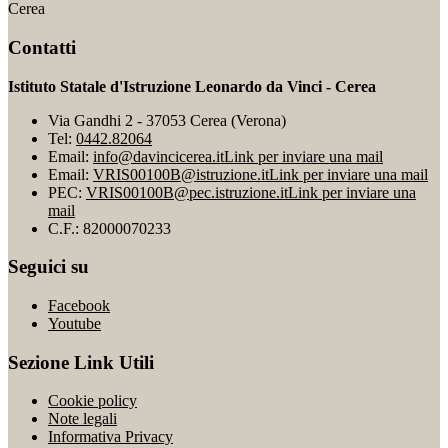
Cerea
Contatti
Istituto Statale d'Istruzione Leonardo da Vinci - Cerea
Via Gandhi 2 - 37053 Cerea (Verona)
Tel:
0442.82064
Email:
info@davincicerea.it
Link per inviare una mail
Email:
VRIS00100B@istruzione.it
Link per inviare una mail
PEC:
VRIS00100B@pec.istruzione.it
Link per inviare una
mail
C.F.: 82000070233
Seguici su
Facebook
Youtube
Sezione Link Utili
Cookie policy
Note legali
Informativa Privacy