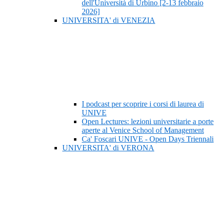
dell'Università di Urbino [2-13 febbraio
2026]
UNIVERSITA' di VENEZIA
I podcast per scoprire i corsi di laurea di
UNIVE
Open Lectures: lezioni universitarie a porte
aperte al Venice School of Management
Ca' Foscari UNIVE - Open Days Triennali
UNIVERSITA' di VERONA