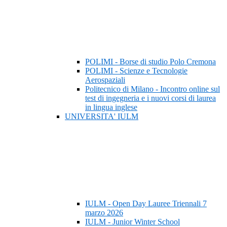
POLIMI - Borse di studio Polo Cremona
POLIMI - Scienze e Tecnologie
Aerospaziali
Politecnico di Milano - Incontro online sul
test di ingegneria e i nuovi corsi di laurea
in lingua inglese
UNIVERSITA' IULM
IULM - Open Day Lauree Triennali 7
marzo 2026
IULM - Junior Winter School