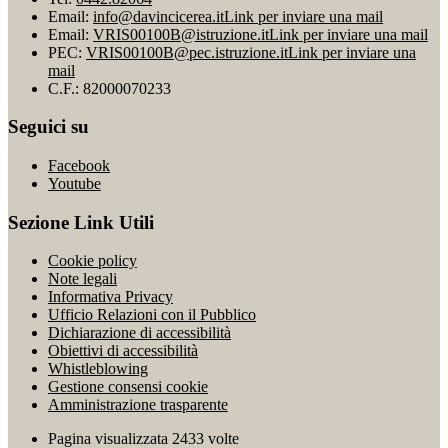
Email:
info@davincicerea.it
Link per inviare una mail
Email:
VRIS00100B@istruzione.it
Link per inviare una mail
PEC:
VRIS00100B@pec.istruzione.it
Link per inviare una
mail
C.F.: 82000070233
Seguici su
Facebook
Youtube
Sezione Link Utili
Cookie policy
Note legali
Informativa Privacy
Ufficio Relazioni con il Pubblico
Dichiarazione di accessibilità
Obiettivi di accessibilità
Whistleblowing
Gestione consensi cookie
Amministrazione trasparente
Pagina visualizzata
2433
volte