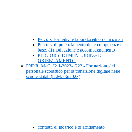
Percorsi formativi e laboratoriali co-curriculari
Percorsi di potenziamento delle competenze di
base, di motivazione e accompagnamento
PERCORSI DI MENTORING E
ORIENTAMENTO
PNRR: M4C1I2.1-2023-1222 - Formazione del
personale scolastico per la transizione digitale nelle
scuole statali (D.M. 66/2023)
contratti di incarico e di affidamento