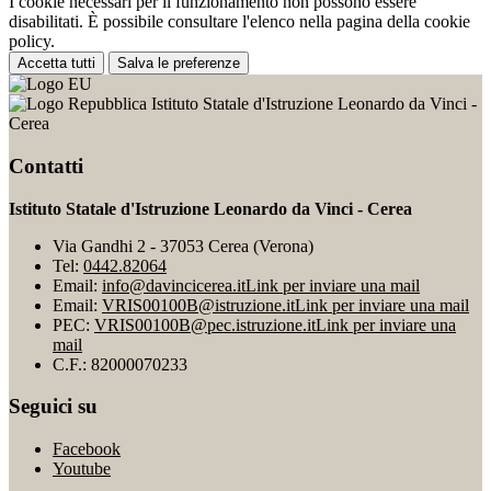
I cookie necessari per il funzionamento non possono essere
disabilitati. È possibile consultare l'elenco nella pagina della cookie
policy.
Accetta tutti
Salva le preferenze
Istituto Statale d'Istruzione Leonardo da Vinci -
Cerea
Contatti
Istituto Statale d'Istruzione Leonardo da Vinci - Cerea
Via Gandhi 2 - 37053 Cerea (Verona)
Tel:
0442.82064
Email:
info@davincicerea.it
Link per inviare una mail
Email:
VRIS00100B@istruzione.it
Link per inviare una mail
PEC:
VRIS00100B@pec.istruzione.it
Link per inviare una
mail
C.F.: 82000070233
Seguici su
Facebook
Youtube