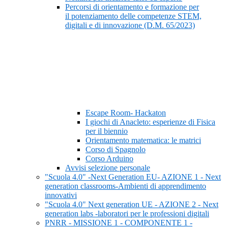
Percorsi di orientamento e formazione per
il potenziamento delle competenze STEM,
digitali e di innovazione (D.M. 65/2023)
Escape Room- Hackaton
I giochi di Anacleto: esperienze di Fisica
per il biennio
Orientamento matematica: le matrici
Corso di Spagnolo
Corso Arduino
Avvisi selezione personale
"Scuola 4.0" -Next Generation EU- AZIONE 1 - Next
generation classrooms-Ambienti di apprendimento
innovativi
"Scuola 4.0" Next generation UE - AZIONE 2 - Next
generation labs -laboratori per le professioni digitali
PNRR - MISSIONE 1 - COMPONENTE 1 -