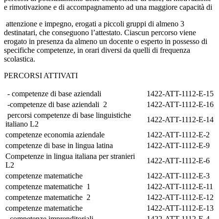
e rimotivazione e di accompagnamento ad una maggiore capacità di
attenzione e impegno, erogati a piccoli gruppi di almeno 3
destinatari, che conseguono l’attestato. Ciascun percorso viene
erogato in presenza da almeno un docente o esperto in possesso di
specifiche competenze, in orari diversi da quelli di frequenza
scolastica.
PERCORSI ATTIVATI
- competenze di base aziendali
1422-ATT-1112-E-15
-competenze di base aziendali 2
1422-ATT-1112-E-16
percorsi competenze di base linguistiche
1422-ATT-1112-E-14
italiano L2
competenze economia aziendale
1422-ATT-1112-E-2
competenze di base in lingua latina
1422-ATT-1112-E-9
Competenze in lingua italiana per stranieri
1422-ATT-1112-E-6
L2
competenze matematiche
1422-ATT-1112-E-3
competenze matematiche 1
1422-ATT-1112-E-11
competenze matematiche 2
1422-ATT-1112-E-12
competenze matematiche
1422-ATT-1112-E-13
- competenze imprenditoriali
1422-ATT-1112-E-4