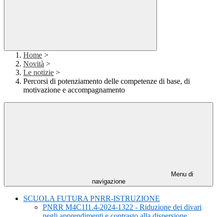
Home
>
Novità
>
Le notizie
>
Percorsi di potenziamento delle competenze di base, di
motivazione e accompagnamento
Menu di
navigazione
SCUOLA FUTURA PNRR-ISTRUZIONE
PNRR M4C1I1.4-2024-1322 - Riduzione dei divari
negli apprendimenti e contrasto alla dispersione