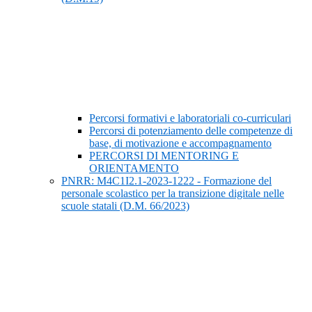
Percorsi formativi e laboratoriali co-curriculari
Percorsi di potenziamento delle competenze di
base, di motivazione e accompagnamento
PERCORSI DI MENTORING E
ORIENTAMENTO
PNRR: M4C1I2.1-2023-1222 - Formazione del
personale scolastico per la transizione digitale nelle
scuole statali (D.M. 66/2023)