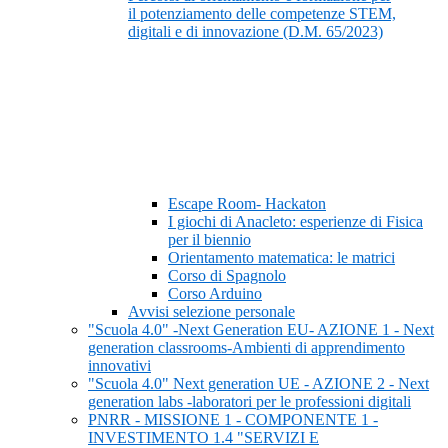
il potenziamento delle competenze STEM,
digitali e di innovazione (D.M. 65/2023)
Escape Room- Hackaton
I giochi di Anacleto: esperienze di Fisica
per il biennio
Orientamento matematica: le matrici
Corso di Spagnolo
Corso Arduino
Avvisi selezione personale
"Scuola 4.0" -Next Generation EU- AZIONE 1 - Next
generation classrooms-Ambienti di apprendimento
innovativi
"Scuola 4.0" Next generation UE - AZIONE 2 - Next
generation labs -laboratori per le professioni digitali
PNRR - MISSIONE 1 - COMPONENTE 1 -
INVESTIMENTO 1.4 "SERVIZI E