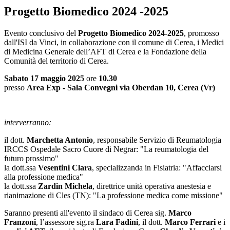
Progetto Biomedico 2024 -2025
Evento conclusivo del
Progetto Biomedico 2024-2025
, promosso
dall'ISI da Vinci, in collaborazione con il comune di Cerea, i Medici
di Medicina Generale dell’AFT di Cerea e la Fondazione della
Comunità del territorio di Cerea.
Sabato 17 maggio 2025
ore
10.30
presso
Area Exp - Sala Convegni via Oberdan 10, Cerea (Vr)
interverranno:
il dott.
Marchetta Antonio
, responsabile Servizio di Reumatologia
IRCCS Ospedale Sacro Cuore di Negrar: "La reumatologia del
futuro prossimo"
la dott.ssa
Vesentini Clara
, specializzanda in Fisiatria: "Affacciarsi
alla professione medica"
la dott.ssa
Zardin Michela
, direttrice unità operativa anestesia e
rianimazione di Cles (TN): "La professione medica come missione"
Saranno presenti all'evento il sindaco di Cerea sig.
Marco
Franzoni
, l’assessore sig.ra
Lara Fadini
, il dott.
Marco Ferrari
e i