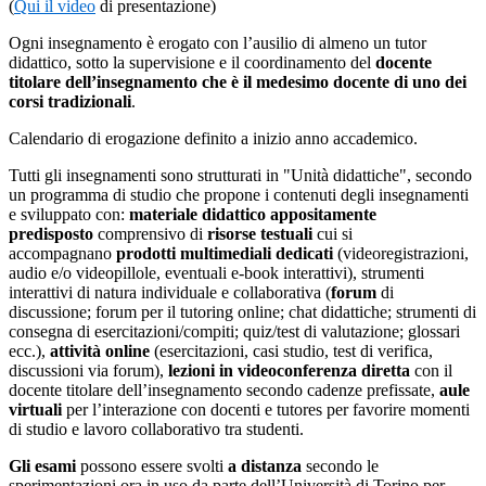
(
Qui il video
di presentazione)
Ogni insegnamento è erogato con l’ausilio di almeno un tutor
didattico, sotto la supervisione e il coordinamento del
docente
titolare dell’insegnamento che è il medesimo docente di uno dei
corsi tradizionali
.
Calendario di erogazione definito a inizio anno accademico.
Tutti gli insegnamenti sono strutturati in "Unità didattiche", secondo
un programma di studio che propone i contenuti degli insegnamenti
e sviluppato con:
materiale didattico appositamente
predisposto
comprensivo di
risorse testuali
cui si
accompagnano
prodotti multimediali
dedicati
(videoregistrazioni,
audio e/o videopillole, eventuali e-book interattivi), strumenti
interattivi di natura individuale e collaborativa (
forum
di
discussione; forum per il tutoring online; chat didattiche; strumenti di
consegna di esercitazioni/compiti; quiz/test di valutazione; glossari
ecc.),
attività online
(esercitazioni, casi studio, test di verifica,
discussioni via forum),
lezioni in videoconferenza diretta
con il
docente titolare dell’insegnamento secondo cadenze prefissate,
aule
virtuali
per l’interazione con docenti e tutores per favorire momenti
di studio e lavoro collaborativo tra studenti.
Gli esami
possono essere svolti
a distanza
secondo le
sperimentazioni ora in uso da parte dell’Università di Torino per