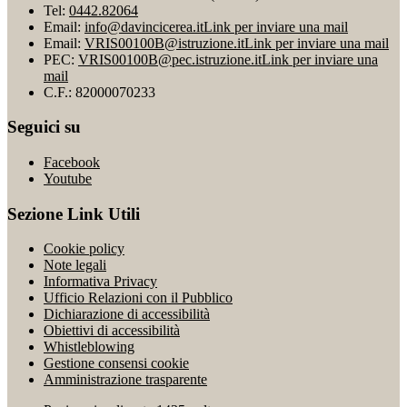
Tel:
0442.82064
Email:
info@davincicerea.it
Link per inviare una mail
Email:
VRIS00100B@istruzione.it
Link per inviare una mail
PEC:
VRIS00100B@pec.istruzione.it
Link per inviare una
mail
C.F.: 82000070233
Seguici su
Facebook
Youtube
Sezione Link Utili
Cookie policy
Note legali
Informativa Privacy
Ufficio Relazioni con il Pubblico
Dichiarazione di accessibilità
Obiettivi di accessibilità
Whistleblowing
Gestione consensi cookie
Amministrazione trasparente