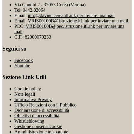
Via Gandhi 2 - 37053 Cerea (Verona)
Tel:
0442.82064
Email:
info@davincicerea.it
Link per inviare una mail
Email:
VRIS00100B@istruzione.it
Link per inviare una mail
PEC:
VRIS00100B@pec.istruzione.it
Link per inviare una
mail
C.F.: 82000070233
Seguici su
Facebook
Youtube
Sezione Link Utili
Cookie policy
Note legali
Informativa Privacy
Ufficio Relazioni con il Pubblico
Dichiarazione di accessibilità
Obiettivi di accessibilità
Whistleblowing
Gestione consensi cookie
Amministrazione trasparente