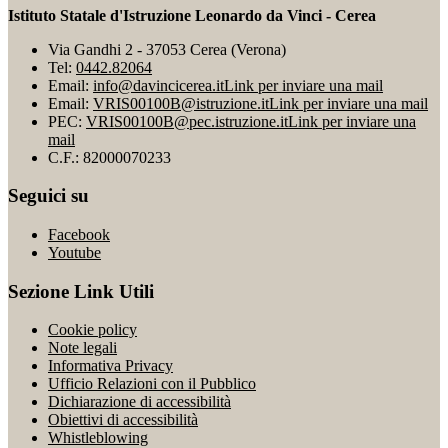
Istituto Statale d'Istruzione Leonardo da Vinci - Cerea
Via Gandhi 2 - 37053 Cerea (Verona)
Tel:
0442.82064
Email:
info@davincicerea.it
Link per inviare una mail
Email:
VRIS00100B@istruzione.it
Link per inviare una mail
PEC:
VRIS00100B@pec.istruzione.it
Link per inviare una
mail
C.F.: 82000070233
Seguici su
Facebook
Youtube
Sezione Link Utili
Cookie policy
Note legali
Informativa Privacy
Ufficio Relazioni con il Pubblico
Dichiarazione di accessibilità
Obiettivi di accessibilità
Whistleblowing