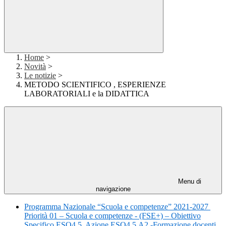
Home
>
Novità
>
Le notizie
>
METODO SCIENTIFICO , ESPERIENZE
LABORATORIALI e la DIDATTICA
Menu di
navigazione
Programma Nazionale “Scuola e competenze” 2021-2027
Priorità 01 – Scuola e competenze - (FSE+) – Obiettivo
Specifico ESO4.5, Azione ESO4.5.A2 -Formazione docenti.